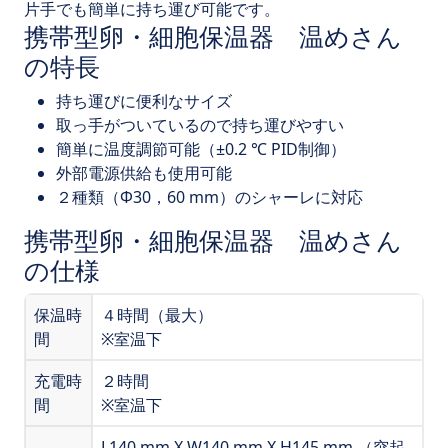
片手でも簡単に持ち運び可能です。
携帯型卵・細胞保温器 温めさん
の特長
持ち運びに便利なサイズ
取っ手がついているので持ち運びやすい
簡単に温度調節可能（±0.2 ℃ PID制御）
外部電源供給も使用可能
２種類（Φ30，60 mm）のシャーレに対応
携帯型卵・細胞保温器 温めさん
の仕様
保温時
４時間（最大）
間
※室温下
充電時
２時間
間
※室温下
L140 mm X W140
mm X H145 mm （突起