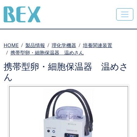
BEX Co., Ltd.
HOME
製品情報
理化学機器
培養関連装置
携帯型卵・細胞保温器 温めさん
携帯型卵・細胞保温器 温めさ
ん