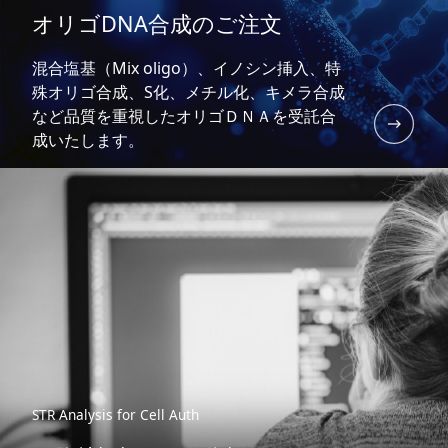
オリゴDNA合成のご注文
混合塩基（Mix oligo）、イノシン挿入、特
殊オリゴ合成、S化、メチル化、キメラ合成
など品質を重視したオリゴＤＮＡを受託合
成いたします。
STR Analysis for Cell Auth