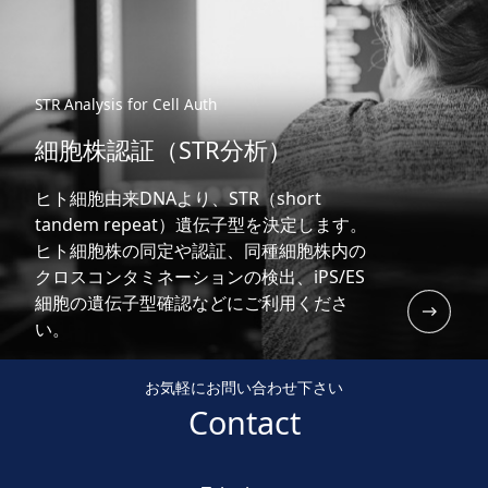
STR Analysis for Cell Auth
細胞株認証（STR分析）
ヒト細胞由来DNAより、STR（short
tandem repeat）遺伝子型を決定します。
ヒト細胞株の同定や認証、同種細胞株内の
クロスコンタミネーションの検出、iPS/ES
細胞の遺伝子型確認などにご利用くださ
い。
お気軽にお問い合わせ下さい
Contact