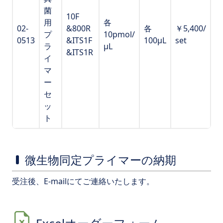
菌
10F
用
各
02-
&800R
各
￥5,400/
プ
10pmol/
0513
&ITS1F
100μL
set
ラ
μL
&ITS1R
イ
マ
ー
セ
ッ
ト
微生物同定プライマーの納期
受注後、E-mailにてご連絡いたします。