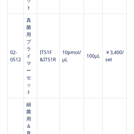
ッ
ト
真
菌
用
プ
ラ
02-
ITS1F
10pmol/
￥3,400/
イ
100μL
0512
&ITS1R
μL
set
マ
ー
セ
ッ
ト
細
菌
用
＆
真