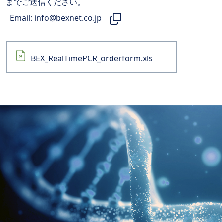
までご送信ください。
Email:
info@bexnet.co.jp
BEX_RealTimePCR_orderform.xls