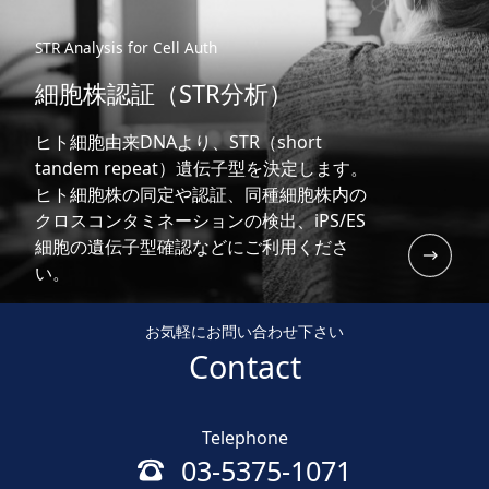
STR Analysis for Cell Auth
細胞株認証（STR分析）
ヒト細胞由来DNAより、STR（short
tandem repeat）遺伝子型を決定します。
ヒト細胞株の同定や認証、同種細胞株内の
クロスコンタミネーションの検出、iPS/ES
細胞の遺伝子型確認などにご利用くださ
い。
お気軽にお問い合わせ下さい
Contact
Telephone
03-5375-1071