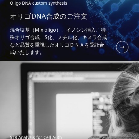
Oligo DNA custom synthesis
オリゴDNA合成のご注文
混合塩基（Mix oligo）、イノシン挿入、特
殊オリゴ合成、S化、メチル化、キメラ合成
など品質を重視したオリゴＤＮＡを受託合
成いたします。
STR Analysis for Cell Auth