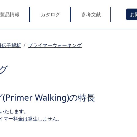
製品情報
カタログ
参考文献
お
遺伝子解析
プライマーウォーキング
グ
imer Walking)の特長
いたします。
ライマー料金は発生しません。