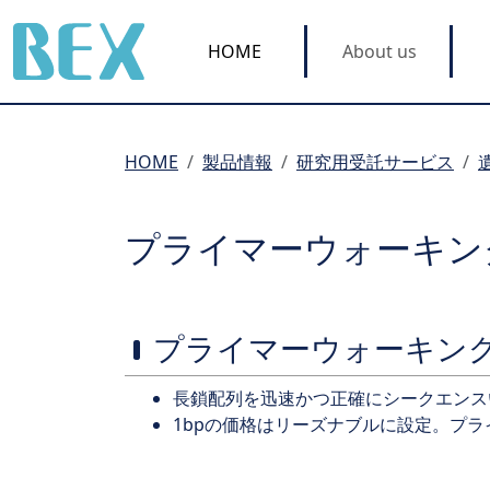
BEX Co., Ltd.
HOME
About us
HOME
製品情報
研究用受託サービス
プライマーウォーキン
プライマーウォーキング(Pr
長鎖配列を迅速かつ正確にシークエンス
1bpの価格はリーズナブルに設定。プ