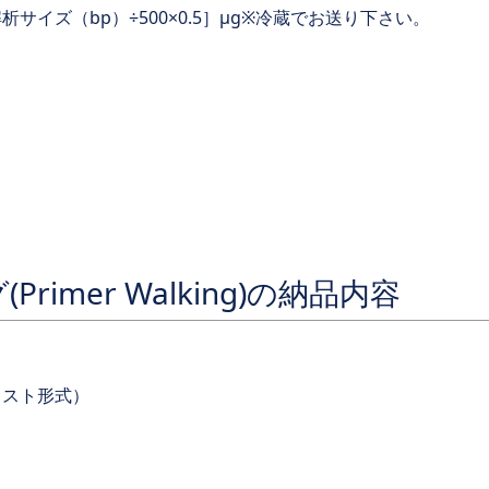
サイズ（bp）÷500×0.5］μg※冷蔵でお送り下さい。
imer Walking)の納品内容
キスト形式）