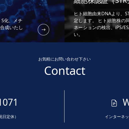
細胞株認証（ST
ヒト細胞由来DNAより、STR（
、S化、メチ
定します。 ヒト細胞株の
合成いたし
ネーションの検出、iPS/
い。
お気軽にお問い合わせ下さい
Contact
1071
曜、祝日定休）
インターネッ