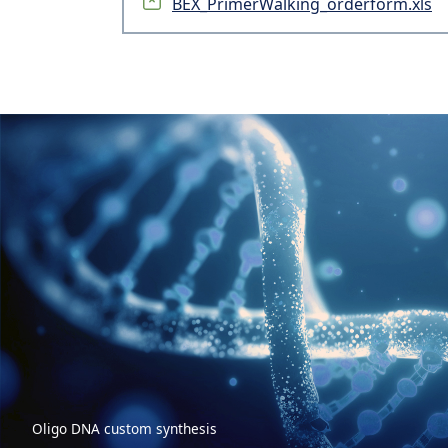
BEX_PrimerWalking_orderform.xls
Oligo DNA custom synthesis