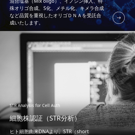
混合塩基（Mix oligo）、イノシン挿入、特
殊オリゴ合成、S化、メチル化、キメラ合成
など品質を重視したオリゴＤＮＡを受託合
成いたします。
STR Analysis for Cell Auth
細胞株認証（STR分析）
ヒト細胞由来DNAより、STR（short