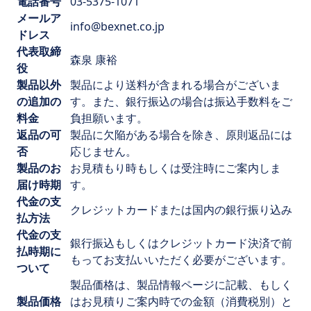
電話番号
03-5375-1071
メールア
info@bexnet.co.jp
ドレス
代表取締
森泉 康裕
役
製品以外
製品により送料が含まれる場合がございま
の追加の
す。また、銀行振込の場合は振込手数料をご
料金
負担願います。
返品の可
製品に欠陥がある場合を除き、原則返品には
否
応じません。
製品のお
お見積もり時もしくは受注時にご案内しま
届け時期
す。
代金の支
クレジットカードまたは国内の銀行振り込み
払方法
代金の支
銀行振込もしくはクレジットカード決済で前
払時期に
もってお支払いいただく必要がございます。
ついて
製品価格は、製品情報ページに記載、もしく
製品価格
はお見積りご案内時での金額（消費税別）と