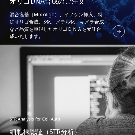
オリゴDNA合成のご注文
混合塩基（Mix oligo）、イノシン挿入、特
殊オリゴ合成、S化、メチル化、キメラ合成
など品質を重視したオリゴＤＮＡを受託合
成いたします。
STR Analysis for Cell Auth
細胞株認証（STR分析）