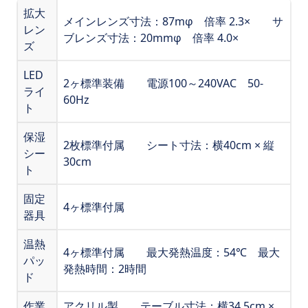
拡大
メインレンズ寸法：87mφ 倍率 2.3× サ
レン
ブレンズ寸法：20mmφ 倍率 4.0×
ズ
LED
2ヶ標準装備 電源100～240VAC 50-
ライ
60Hz
ト
保湿
2枚標準付属 シート寸法：横40cm × 縦
シー
30cm
ト
固定
4ヶ標準付属
器具
温熱
4ヶ標準付属 最大発熱温度：54℃ 最大
パッ
発熱時間：2時間
ド
作業
アクリル製 テーブル寸法：横34.5cm ×