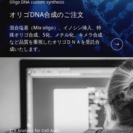
Oligo DNA custom synthesis
オリゴDNA合成のご注文
混合塩基（Mix oligo）、イノシン挿入、特
殊オリゴ合成、S化、メチル化、キメラ合成
など品質を重視したオリゴＤＮＡを受託合
成いたします。
STR Analysis for Cell Auth