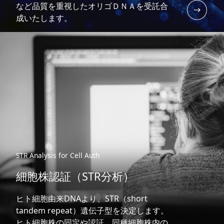
など品質を重視したオリゴＤＮＡを受託合
成いたします。
STR Analysis for Cell Auth
細胞株認証（STR分析）
ヒト細胞由来DNAより、STR（short
tandem repeat）遺伝子型を決定します。
ヒト細胞株の同定や認証、同種細胞株内の