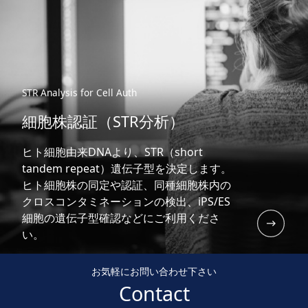
STR Analysis for Cell Auth
細胞株認証（STR分析）
ヒト細胞由来DNAより、STR（short
tandem repeat）遺伝子型を決定します。
ヒト細胞株の同定や認証、同種細胞株内の
クロスコンタミネーションの検出、iPS/ES
細胞の遺伝子型確認などにご利用くださ
い。
お気軽にお問い合わせ下さい
Contact