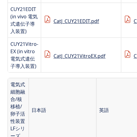
CUY21EDIT
(in vivo 電気
CatJ_CUY21EDIT.pdf
C
式遺伝子導
入装置)
CUY21Vitro-
EX (in vitro
CatJ_CUY21VitroEX.pdf
C
電気式遺伝
子導入装置)
電気式
細胞融
合/核
移植/
日本語
英語
卵子活
性装置
LFシリ
ーズ