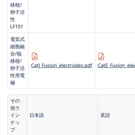
移植/
卵子活
性
LF101
電気式
細胞融
合/核
移植/
CatJ_Fusion_electrodes.pdf
CatE_Fusion_ele
卵子活
性用電
極
その
他ラ
イン
日本語
英語
ナッ
プ