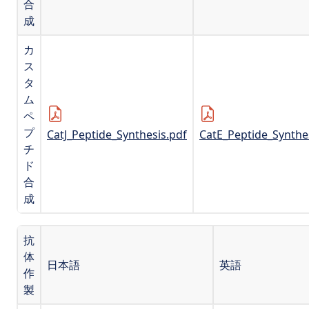
合
成
カ
ス
タ
ム
ペ
プ
CatJ_Peptide_Synthesis.pdf
CatE_Peptide_Synthe
チ
ド
合
成
抗
体
日本語
英語
作
製