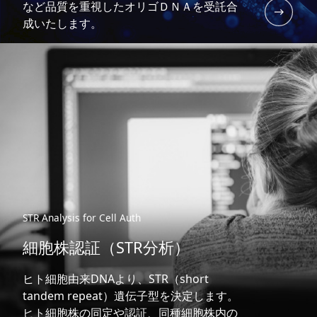
など品質を重視したオリゴＤＮＡを受託合
成いたします。
STR Analysis for Cell Auth
細胞株認証（STR分析）
ヒト細胞由来DNAより、STR（short
tandem repeat）遺伝子型を決定します。
ヒト細胞株の同定や認証、同種細胞株内の