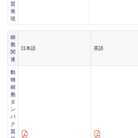
質
発
現
細
胞
日本語
英語
関
連
動
物
細
胞
タ
ン
パ
ク
質