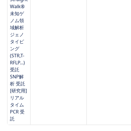
Walk®
未知ゲ
ノム領
域解析
ジェノ
タイピ
ング
(STR,T-
RFLP...)
受託
SNP解
析 受託
[研究用]
リアル
タイム
PCR 受
託