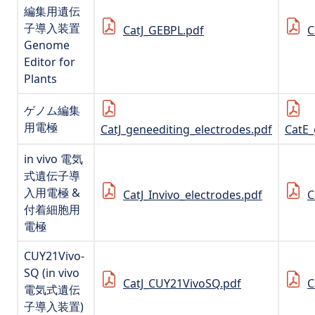
編集用遺伝
子導入装置
CatJ_GEBPL.pdf
C
Genome
Editor for
Plants
ゲノム編集
用電極
CatJ_geneediting_electrodes.pdf
CatE_
in vivo 電気
式遺伝子導
入用電極 &
CatJ_Invivo_electrodes.pdf
C
付着細胞用
電極
CUY21Vivo-
SQ (in vivo
CatJ_CUY21VivoSQ.pdf
C
電気式遺伝
子導入装置)