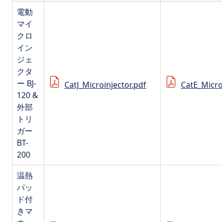
電動
マイ
クロ
イン
ジェ
クタ
ー BJ-
CatJ_Microinjector.pdf
CatE_Micro
120 &
外部
トリ
ガー
BT-
200
温熱
パッ
ド付
きマ