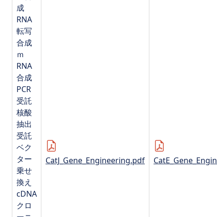
成
RNA
転写
合成
ｍ
RNA
合成
PCR
受託
核酸
抽出
受託
ベク
ター
CatJ_Gene_Engineering.pdf
CatE_Gene_Engin
乗せ
換え
cDNA
クロ