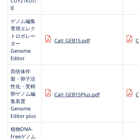
CUY21EDIT
II
ゲノム編集
専用エレク
トロポレー
CatJ_GEB15.pdf
C
ター
Genome
Editor
四倍体作
製・卵子活
性化・受精
卵ゲノム編
CatJ_GEB15Plus.pdf
C
集装置
Genome
Editor plus
植物DNA-
Freeゲノム