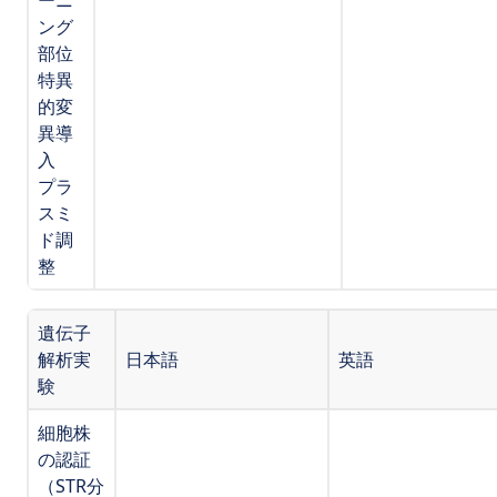
ーニ
ング
部位
特異
的変
異導
入
プラ
スミ
ド調
整
遺伝子
解析実
日本語
英語
験
細胞株
の認証
（STR分