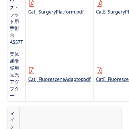
ウ
ス・
CatJ_SurgeryPlatform.pdf
CatE_SurgeryP
ラッ
ト用
手術
台
ASS7T
実体
顕微
鏡用
蛍光
CatJ_FluoresceneAdaptor.pdf
CatE_Fluoresc
アダ
プタ
ー
マ
イ
ク