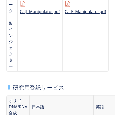
ー
タ
CatJ_Manipulator.pdf
CatE_Manipulator.pdf
ー
&
イ
ン
ジ
ェ
ク
タ
ー
研究用受託サービス
オリゴ
DNA/RNA
日本語
英語
合成