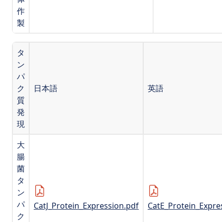
作
製
タ
ン
パ
ク
日本語
英語
質
発
現
大
腸
菌
タ
ン
パ
CatJ_Protein_Expression.pdf
CatE_Protein_Expre
ク