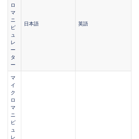
ロ
マ
ニ
日本語
英語
ピ
ュ
レ
ー
タ
ー
マ
イ
ク
ロ
マ
ニ
ピ
ュ
レ