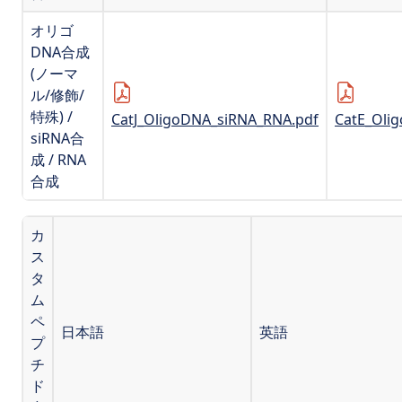
オリゴ
DNA合成
(ノーマ
ル/修飾/
特殊) /
CatJ_OligoDNA_siRNA_RNA.pdf
CatE_Oli
siRNA合
成 / RNA
合成
カ
ス
タ
ム
ペ
日本語
英語
プ
チ
ド