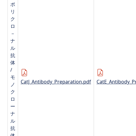
ポ
リ
ク
ロ
－
ナ
ル
抗
体
/
モ
CatJ_Antibody_Preparation.pdf
CatE_Antibody_P
ノ
ク
ロ
ー
ナ
ル
抗
体