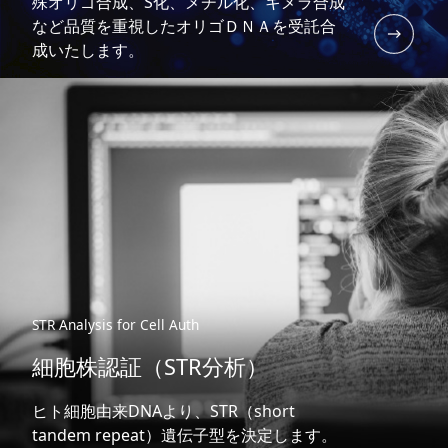
殊オリゴ合成、S化、メチル化、キメラ合成
など品質を重視したオリゴＤＮＡを受託合
成いたします。
STR Analysis for Cell Auth
細胞株認証（STR分析）
ヒト細胞由来DNAより、STR（short
tandem repeat）遺伝子型を決定します。