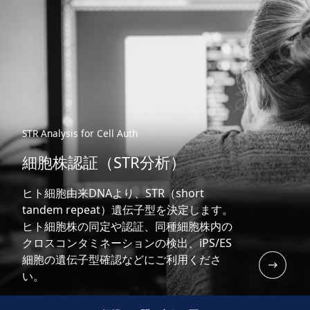
STR Analysis for Cell Auth
細胞株認証（STR分析）
ヒト細胞由来DNAより、STR（short
tandem repeat）遺伝子型を決定します。
ヒト細胞株の同定や認証、同種細胞株内の
クロスコンタミネーションの検出、iPS/ES
細胞の遺伝子型確認などにご利用くださ
い。