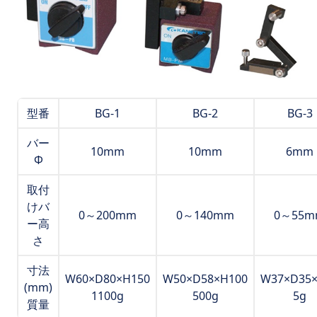
型番
BG-1
BG-2
BG-3
バー
10mm
10mm
6mm
Φ
取付
けバ
0～200mm
0～140mm
0～55m
ー高
さ
寸法
W60×D80×H150
W50×D58×H100
W37×D35
(mm)
1100g
500g
5g
質量